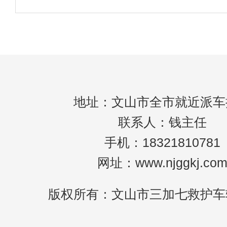
点。其中，医疗驻场服务作为一种重要保障
救护
越来越受到组织者和参与者的重视。特别是
文山市这样的大城市，活动医疗驻场服务不
可以为
地址：文山市全市就近派车
联系人：钱主任
手机：18321810781
网址：www.njggkj.co
版权所有：文山市三加七救护车