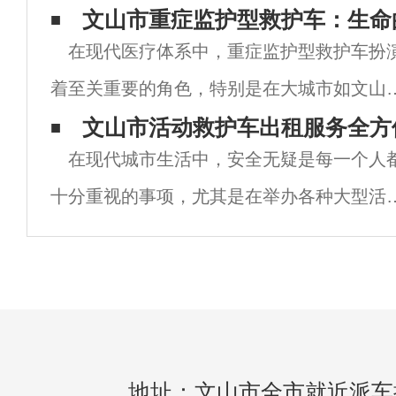
尤为迫切。救护车作为医疗急救的重要工具
文山市重症监护型救护车：生命
在现代医疗体系中，重症监护型救护车扮
它的运营与出租服务直接关乎到市民的生命
着至关重要的角色，特别是在大城市如文山
全与健康。因此，文山市救护车出租服务应
这样的人口稠密区域。随着城市的发展与人
文山市活动救护车出租服务全方
而生，
在现代城市生活中，安全无疑是每一个人
的增加，突发的重大疾病与意外事故层出不
十分重视的事项，尤其是在举办各种大型活
穷，重症监护型救护车的需求日益增强。本
时，医疗保障更是重中之重。文山市作为中
将深入
的一座国际大都市，各类活动频繁，从企业
会、展览会到音乐节、体育赛事等，都会吸
大量
地址：文山市全市就近派车