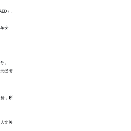
ED）、
行车安
任务。
式无缝衔
报价，
所
与人文关