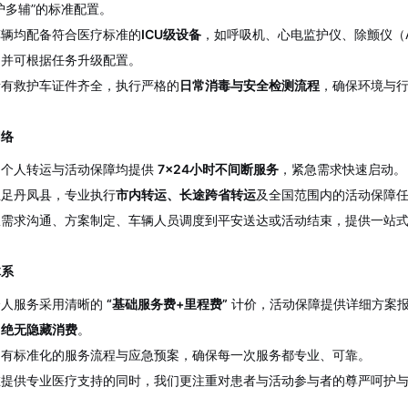
护多辅”的标准配置。
车辆均配备符合医疗标准的
ICU级设备
，如呼吸机、心电监护仪、除颤仪（A
，并可根据任务升级配置。
所有救护车证件齐全，执行严格的
日常消毒与安全检测流程
，确保环境与
网络
：个人转运与活动保障均提供
7×24小时不间断服务
，紧急需求快速启动。
立足丹凤县，专业执行
市内转运、长途跨省转运
及全国范围内的活动保障
从需求沟通、方案制定、车辆人员调度到平安送达或活动结束，提供一站
体系
个人服务采用清晰的
“基础服务费+里程费”
计价，活动保障提供详细方案
，绝无隐藏消费
。
拥有标准化的服务流程与应急预案，确保每一次服务都专业、可靠。
在提供专业医疗支持的同时，我们更注重对患者与活动参与者的尊严呵护