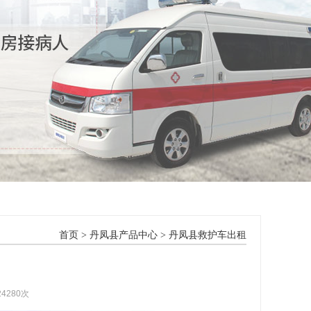
首页
>
丹凤县产品中心
>
丹凤县救护车出租
24280次