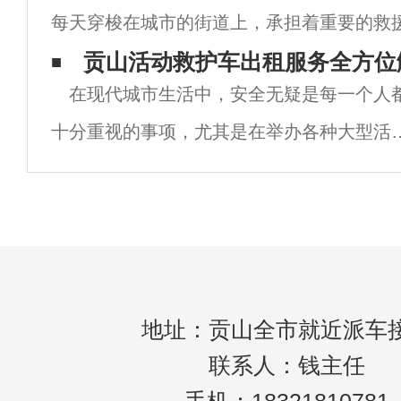
每天穿梭在城市的街道上，承担着重要的救
点。本文将对贡山赛事医疗保障的现状、体
这座国际大都市中，120救护车不仅是众多
贡山活动救护车出租服务全方位
及
在现代城市生活中，安全无疑是每一个人
保障，更是应急医疗体系的一个重要组成部
十分重视的事项，尤其是在举办各种大型活
时，医疗保障更是重中之重。贡山作为中国
一座国际大都市，各类活动频繁，从企业年
会、展览会到音乐节、体育赛事等，都会吸
大量
地址：贡山全市就近派车
联系人：钱主任